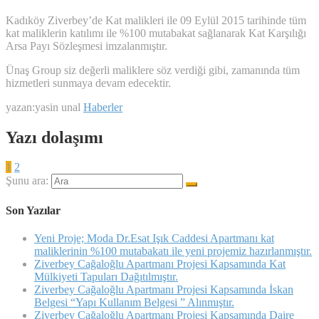
Kadıköy Ziverbey’de Kat malikleri ile 09 Eylül 2015 tarihinde tüm
kat maliklerin katılımı ile %100 mutabakat sağlanarak Kat Karşılığı
Arsa Payı Sözleşmesi imzalanmıştır.
Ünaş Group siz değerli maliklere söz verdiği gibi, zamanında tüm
hizmetleri sunmaya devam edecektir.
yazan:yasin unal
Haberler
Yazı dolaşımı
1
2
Şunu ara:
Son Yazılar
Yeni Proje; Moda Dr.Esat Işık Caddesi Apartmanı kat
maliklerinin %100 mutabakatı ile yeni projemiz hazırlanmıştır.
Ziverbey Cağaloğlu Apartmanı Projesi Kapsamında Kat
Mülkiyeti Tapuları Dağıtılmıştır.
Ziverbey Cağaloğlu Apartmanı Projesi Kapsamında İskan
Belgesi “Yapı Kullanım Belgesi ” Alınmıştır.
Ziverbey Cağaloğlu Apartmanı Projesi Kapsamında Daire