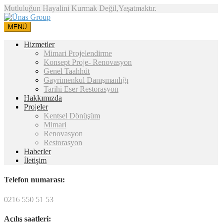
Mutluluğun Hayalini Kurmak Değil,Yaşatmaktır.
MENÜ
Hizmetler
Mimari Projelendirme
Konsept Proje- Renovasyon
Genel Taahhüt
Gayrimenkul Danışmanlığı
Tarihi Eser Restorasyon
Hakkımızda
Projeler
Kentsel Dönüşüm
Mimari
Renovasyon
Restorasyon
Haberler
İletişim
Telefon numarası:
0216 550 51 53
Açılış saatleri: