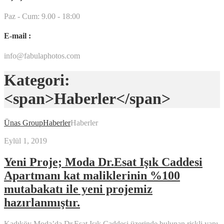
Paz - Cum: 9.00 - 18:00
E-mail :
info@fabulaphotos.com
Kategori:
<span>Haberler</span>
Ünas Group
Haberler
Haberler
Eylül 1, 2019
Yeni Proje; Moda Dr.Esat Işık Caddesi
Apartmanı kat maliklerinin %100
mutabakatı ile yeni projemiz
hazırlanmıştır.
Kadıköy Moda’da Dr.Esat Işık Caddesi üzerinde bulunan riskli yapı