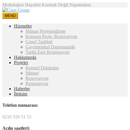
Mutluluğun Hayalini Kurmak Değil,Yaşatmaktır.
MENÜ
Hizmetler
Mimari Projelendirme
Konsept Proje- Renovasyon
Genel Taahhüt
Gayrimenkul Danışmanlığı
Tarihi Eser Restorasyon
Hakkımızda
Projeler
Kentsel Dönüşüm
Mimari
Renovasyon
Restorasyon
Haberler
İletişim
Telefon numarası:
0216 550 51 53
Açılış saatleri: