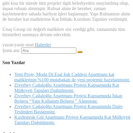
gibi kısa bir sürede tüm projeler ilgili belediyeden onaylatılmış olup,
inşaat ruhsatı alınmıştır. Ruhsat alımı ile beraber, zaman
kaybetmeden sahada harfiyat işleri başlamıştır. Yapı Ruhsatının alımı
ile beraber kat maliklerine Kat İrtifakı Kurulum Tapuları verilmiştir.
Ünaş Group siz değerli maliklere söz verdiği gibi, zamanında tüm
hizmetleri sunmaya devam edecektir.
yazan:yasin unal
Haberler
Şunu ara:
Son Yazılar
Yeni Proje; Moda Dr.Esat Işık Caddesi Apartmanı kat
maliklerinin %100 mutabakatı ile yeni projemiz hazırlanmıştır.
Ziverbey Cağaloğlu Apartmanı Projesi Kapsamında Kat
Mülkiyeti Tapuları Dağıtılmıştır.
Ziverbey Cağaloğlu Apartmanı Projesi Kapsamında İskan
Belgesi “Yapı Kullanım Belgesi ” Alınmıştır.
Ziverbey Cağaloğlu Apartmanı Projesi Kapsamında Daire
Teslimleri Başlamıştır.
Kızıltoprak Gül Apartmanı Projesi Kapsamında Kat Mülkiyeti
Tapuları Dağıtılmıştır.