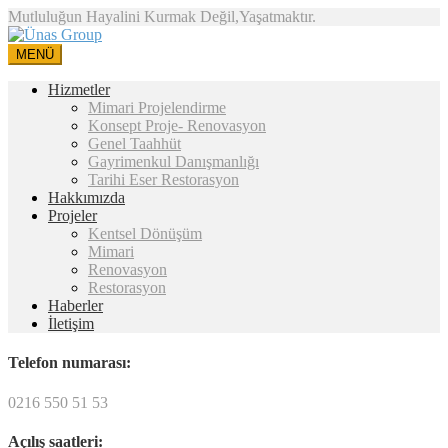
Mutluluğun Hayalini Kurmak Değil,Yaşatmaktır.
MENÜ
Hizmetler
Mimari Projelendirme
Konsept Proje- Renovasyon
Genel Taahhüt
Gayrimenkul Danışmanlığı
Tarihi Eser Restorasyon
Hakkımızda
Projeler
Kentsel Dönüşüm
Mimari
Renovasyon
Restorasyon
Haberler
İletişim
Telefon numarası:
0216 550 51 53
Açılış saatleri: