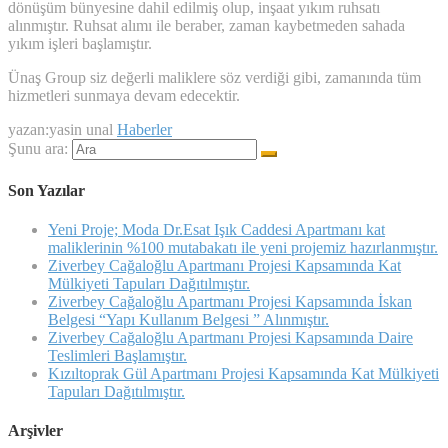
dönüşüm bünyesine dahil edilmiş olup, inşaat yıkım ruhsatı
alınmıştır. Ruhsat alımı ile beraber, zaman kaybetmeden sahada
yıkım işleri başlamıştır.
Ünaş Group siz değerli maliklere söz verdiği gibi, zamanında tüm
hizmetleri sunmaya devam edecektir.
yazan:yasin unal
Haberler
Şunu ara:
Son Yazılar
Yeni Proje; Moda Dr.Esat Işık Caddesi Apartmanı kat
maliklerinin %100 mutabakatı ile yeni projemiz hazırlanmıştır.
Ziverbey Cağaloğlu Apartmanı Projesi Kapsamında Kat
Mülkiyeti Tapuları Dağıtılmıştır.
Ziverbey Cağaloğlu Apartmanı Projesi Kapsamında İskan
Belgesi “Yapı Kullanım Belgesi ” Alınmıştır.
Ziverbey Cağaloğlu Apartmanı Projesi Kapsamında Daire
Teslimleri Başlamıştır.
Kızıltoprak Gül Apartmanı Projesi Kapsamında Kat Mülkiyeti
Tapuları Dağıtılmıştır.
Arşivler