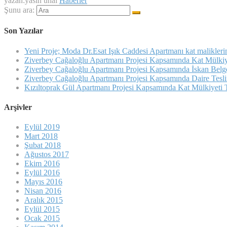
yazan:yasin unal
Haberler
Şunu ara:
Son Yazılar
Yeni Proje; Moda Dr.Esat Işık Caddesi Apartmanı kat maliklerin
Ziverbey Cağaloğlu Apartmanı Projesi Kapsamında Kat Mülkiyet
Ziverbey Cağaloğlu Apartmanı Projesi Kapsamında İskan Belges
Ziverbey Cağaloğlu Apartmanı Projesi Kapsamında Daire Teslim
Kızıltoprak Gül Apartmanı Projesi Kapsamında Kat Mülkiyeti Ta
Arşivler
Eylül 2019
Mart 2018
Şubat 2018
Ağustos 2017
Ekim 2016
Eylül 2016
Mayıs 2016
Nisan 2016
Aralık 2015
Eylül 2015
Ocak 2015