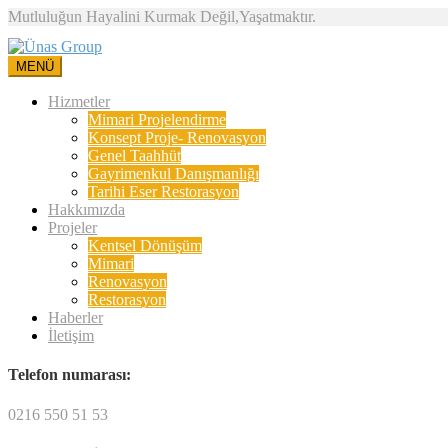
Mutluluğun Hayalini Kurmak Değil,Yaşatmaktır.
MENÜ
Hizmetler
Mimari Projelendirme
Konsept Proje- Renovasyon
Genel Taahhüt
Gayrimenkul Danışmanlığı
Tarihi Eser Restorasyon
Hakkımızda
Projeler
Kentsel Dönüşüm
Mimari
Renovasyon
Restorasyon
Haberler
İletişim
Telefon numarası:
0216 550 51 53