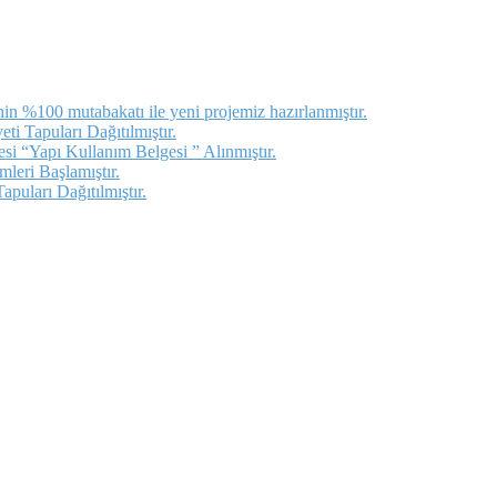
in %100 mutabakatı ile yeni projemiz hazırlanmıştır.
i Tapuları Dağıtılmıştır.
i “Yapı Kullanım Belgesi ” Alınmıştır.
leri Başlamıştır.
puları Dağıtılmıştır.