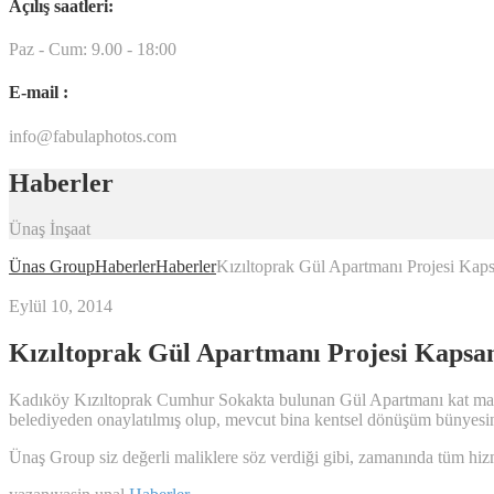
Açılış saatleri:
Paz - Cum: 9.00 - 18:00
E-mail :
info@fabulaphotos.com
Haberler
Ünaş İnşaat
Ünas Group
Haberler
Haberler
Kızıltoprak Gül Apartmanı Projesi Kap
Eylül 10, 2014
Kızıltoprak Gül Apartmanı Projesi Kapsa
Kadıköy Kızıltoprak Cumhur Sokakta bulunan Gül Apartmanı kat malikler
belediyeden onaylatılmış olup, mevcut bina kentsel dönüşüm bünyesine 
Ünaş Group siz değerli maliklere söz verdiği gibi, zamanında tüm hi