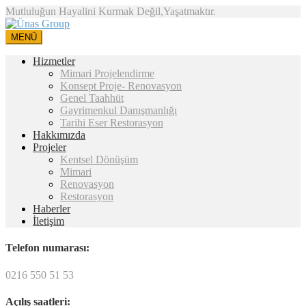
Mutluluğun Hayalini Kurmak Değil,Yaşatmaktır.
MENÜ
Hizmetler
Mimari Projelendirme
Konsept Proje- Renovasyon
Genel Taahhüt
Gayrimenkul Danışmanlığı
Tarihi Eser Restorasyon
Hakkımızda
Projeler
Kentsel Dönüşüm
Mimari
Renovasyon
Restorasyon
Haberler
İletişim
Telefon numarası:
0216 550 51 53
Açılış saatleri: