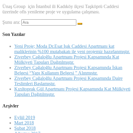
Ünaş Group için İstanbul ili Kadıköy ilçesi Taşköprü Caddesi
üzerinde ofis yenileme proje ve uygulama çalışması.
Şunu ara:
Son Yazılar
Yeni Proje; Moda Dr.Esat Işık Caddesi Apartmanı kat
maliklerinin %100 mutabakatı ile yeni projemiz hazırlanmıştır.
Ziverbey Cağaloğlu Apartmanı Projesi Kapsamında Kat
Mülkiyeti Tapuları Dağıtılmıştır.
Ziverbey Cağaloğlu Apartmanı Projesi Kapsamında İskan
Belgesi “Yapı Kullanım Belgesi ” Alınmıştır.
Ziverbey Cağaloğlu Apartmanı Projesi Kapsamında Daire
Teslimleri Başlamıştır.
Kızıltoprak Gül Apartmanı Projesi Kapsamında Kat Mülkiyeti
Tapuları Dağıtılmıştır.
Arşivler
Eylül 2019
Mart 2018
Şubat 2018