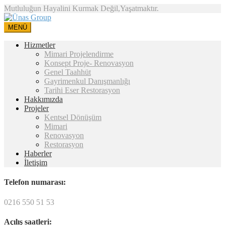
Mutluluğun Hayalini Kurmak Değil,Yaşatmaktır.
MENÜ
Hizmetler
Mimari Projelendirme
Konsept Proje- Renovasyon
Genel Taahhüt
Gayrimenkul Danışmanlığı
Tarihi Eser Restorasyon
Hakkımızda
Projeler
Kentsel Dönüşüm
Mimari
Renovasyon
Restorasyon
Haberler
İletişim
Telefon numarası:
0216 550 51 53
Açılış saatleri: