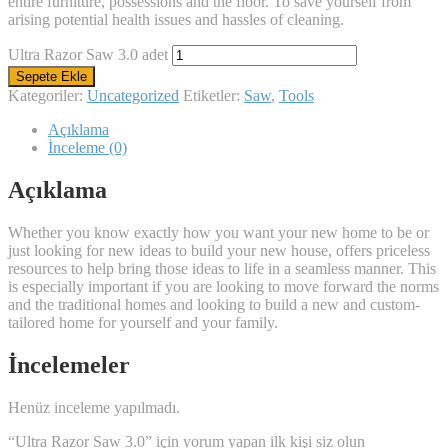
entire furniture, possessions and the floor. To save yourself from
arising potential health issues and hassles of cleaning.
Ultra Razor Saw 3.0 adet
Sepete Ekle
Kategoriler:
Uncategorized
Etiketler:
Saw
,
Tools
Açıklama
İnceleme (0)
Açıklama
Whether you know exactly how you want your new home to be or
just looking for new ideas to build your new house, offers priceless
resources to help bring those ideas to life in a seamless manner. This
is especially important if you are looking to move forward the norms
and the traditional homes and looking to build a new and custom-
tailored home for yourself and your family.
İncelemeler
Henüz inceleme yapılmadı.
“Ultra Razor Saw 3.0” için yorum yapan ilk kişi siz olun