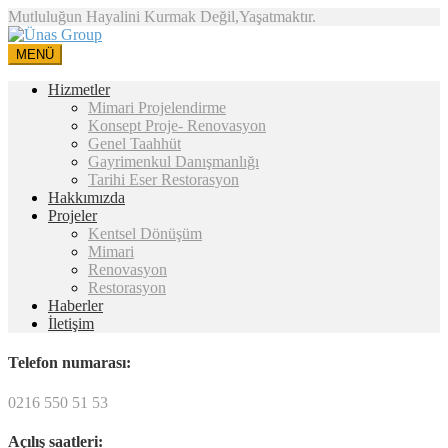
Mutluluğun Hayalini Kurmak Değil,Yaşatmaktır.
MENÜ
Hizmetler
Mimari Projelendirme
Konsept Proje- Renovasyon
Genel Taahhüt
Gayrimenkul Danışmanlığı
Tarihi Eser Restorasyon
Hakkımızda
Projeler
Kentsel Dönüşüm
Mimari
Renovasyon
Restorasyon
Haberler
İletişim
Telefon numarası:
0216 550 51 53
Açılış saatleri: