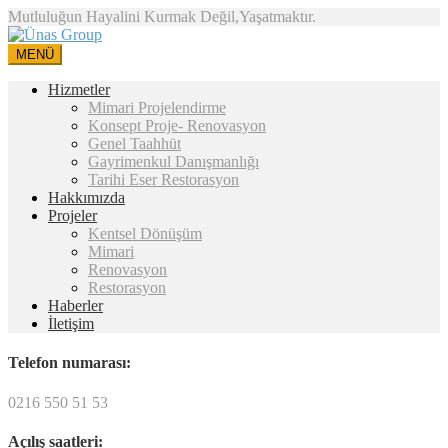
Mutluluğun Hayalini Kurmak Değil,Yaşatmaktır.
MENÜ
Hizmetler
Mimari Projelendirme
Konsept Proje- Renovasyon
Genel Taahhüt
Gayrimenkul Danışmanlığı
Tarihi Eser Restorasyon
Hakkımızda
Projeler
Kentsel Dönüşüm
Mimari
Renovasyon
Restorasyon
Haberler
İletişim
Telefon numarası:
0216 550 51 53
Açılış saatleri: