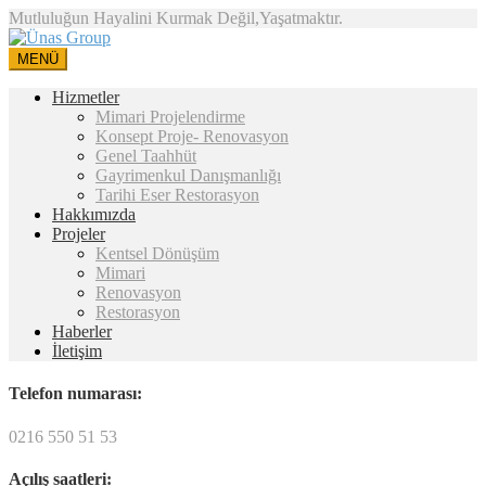
Mutluluğun Hayalini Kurmak Değil,Yaşatmaktır.
MENÜ
Hizmetler
Mimari Projelendirme
Konsept Proje- Renovasyon
Genel Taahhüt
Gayrimenkul Danışmanlığı
Tarihi Eser Restorasyon
Hakkımızda
Projeler
Kentsel Dönüşüm
Mimari
Renovasyon
Restorasyon
Haberler
İletişim
Telefon numarası:
0216 550 51 53
Açılış saatleri: