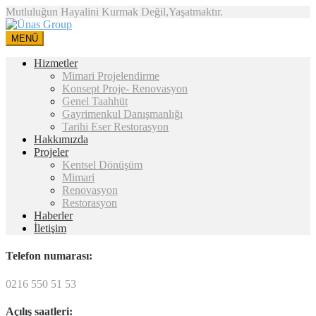
Mutluluğun Hayalini Kurmak Değil,Yaşatmaktır.
MENÜ
Hizmetler
Mimari Projelendirme
Konsept Proje- Renovasyon
Genel Taahhüt
Gayrimenkul Danışmanlığı
Tarihi Eser Restorasyon
Hakkımızda
Projeler
Kentsel Dönüşüm
Mimari
Renovasyon
Restorasyon
Haberler
İletişim
Telefon numarası:
0216 550 51 53
Açılış saatleri: