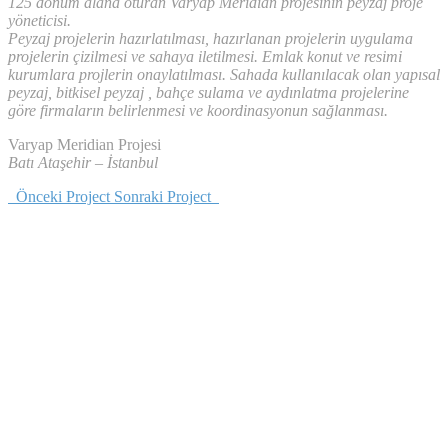
125 dönüm alana oturan Varyap Meridian projesinin peyzaj proje
yöneticisi.
Peyzaj projelerin hazırlatılması, hazırlanan projelerin uygulama
projelerin çizilmesi ve sahaya iletilmesi. Emlak konut ve resimi
kurumlara projlerin onaylatılması. Sahada kullanılacak olan yapısal
peyzaj, bitkisel peyzaj , bahçe sulama ve aydınlatma projelerine
göre firmaların belirlenmesi ve koordinasyonun sağlanması.
Varyap Meridian Projesi
Batı Ataşehir – İstanbul
Önceki Project
Sonraki Project