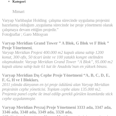
Kategori
Mimari
Varyap Varlıbaşlar Holding çalışma sürecinde uygulama projesini
hazırlamış olduğum ,uygulama sürecinde ise proje yönetmeni olarak
çalışmaya devam ettiğim projedir.”
Fotoğraflar ; Garo Miloşyan
Varyap Meridian Grand Tower ” A Blok, G Blok ve F Blok ”
Proje Yönetmeni
,
Varyap Meridian Projesi 400.000 m2 kapalı alana sahip 1200
konut, 300 ofis, 50 ticari ünite ve 100 yataklı kongre otelinden
oluşmaktadır.
Varyap Meridian Grand Tower “A Blok”, 95.000 m2
kapalı alana sahip kule 61 kat ile Anadolu’nun en yüksek binası.
Varyap Meridian Dış Cephe Proje Yönetmeni “A, B, C, D, E,
F, G, H ve I Blokları,
2011 yılında dünyanın en iyi proje ödülünü alan Varyap Meridian
projesinin cephe yöneticisi. Toplam cephe alanı 135.000 m2.
Projemiz panel cephe ile imal edilip gerekli görülen kısımlarda stick
cephe uygulanmıştır.
Varyap Meridian Peyzaj Proje Yönetmeni 3333 ada, 3347 ada,
3346 ada, 3348 ada, 3349 ada, 3328 ada,