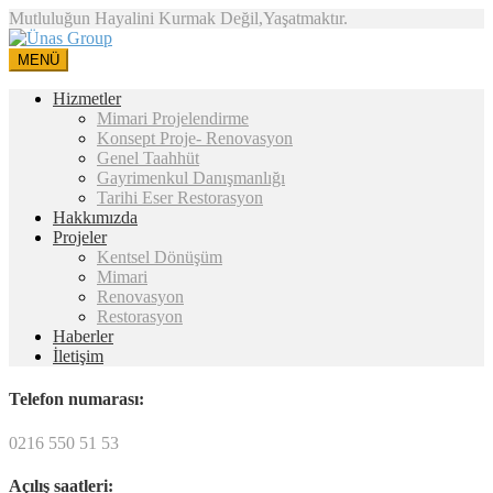
Mutluluğun Hayalini Kurmak Değil,Yaşatmaktır.
MENÜ
Hizmetler
Mimari Projelendirme
Konsept Proje- Renovasyon
Genel Taahhüt
Gayrimenkul Danışmanlığı
Tarihi Eser Restorasyon
Hakkımızda
Projeler
Kentsel Dönüşüm
Mimari
Renovasyon
Restorasyon
Haberler
İletişim
Telefon numarası:
0216 550 51 53
Açılış saatleri: