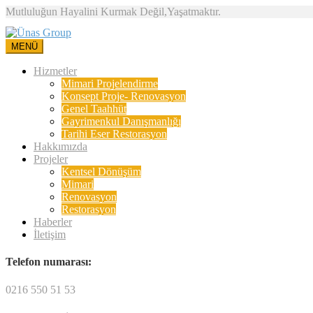
Mutluluğun Hayalini Kurmak Değil,Yaşatmaktır.
MENÜ
Hizmetler
Mimari Projelendirme
Konsept Proje- Renovasyon
Genel Taahhüt
Gayrimenkul Danışmanlığı
Tarihi Eser Restorasyon
Hakkımızda
Projeler
Kentsel Dönüşüm
Mimari
Renovasyon
Restorasyon
Haberler
İletişim
Telefon numarası:
0216 550 51 53