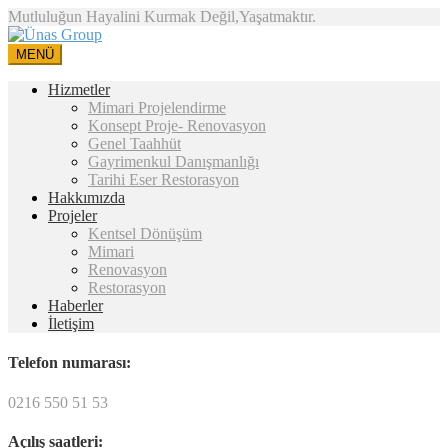
Mutluluğun Hayalini Kurmak Değil,Yaşatmaktır.
MENÜ
Hizmetler
Mimari Projelendirme
Konsept Proje- Renovasyon
Genel Taahhüt
Gayrimenkul Danışmanlığı
Tarihi Eser Restorasyon
Hakkımızda
Projeler
Kentsel Dönüşüm
Mimari
Renovasyon
Restorasyon
Haberler
İletişim
Telefon numarası:
0216 550 51 53
Açılış saatleri: