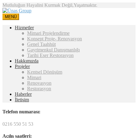
Mutluluğun Hayalini Kurmak Değil,Yaşatmaktır.
MENÜ
Hizmetler
Mimari Projelendirme
Konsept Proje- Renovasyon
Genel Taahhüt
Gayrimenkul Danışmanlığı
Tarihi Eser Restorasyon
Hakkımızda
Projeler
Kentsel Dönüşüm
Mimari
Renovasyon
Restorasyon
Haberler
İletişim
Telefon numarası:
0216 550 51 53
Açılış saatleri: