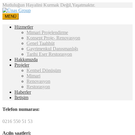
Mutluluğun Hayalini Kurmak Değil,Yaşatmaktır.
MENÜ
Hizmetler
Mimari Projelendirme
Konsept Proje- Renovasyon
Genel Taahhüt
Gayrimenkul Danışmanlığı
Tarihi Eser Restorasyon
Hakkımızda
Projeler
Kentsel Dönüşüm
Mimari
Renovasyon
Restorasyon
Haberler
İletişim
Telefon numarası:
0216 550 51 53
Açılış saatleri: