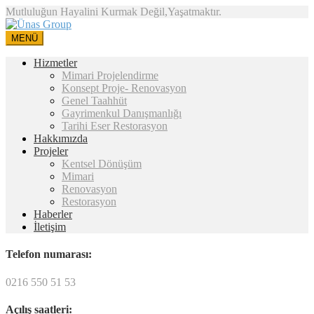
Mutluluğun Hayalini Kurmak Değil,Yaşatmaktır.
MENÜ
Hizmetler
Mimari Projelendirme
Konsept Proje- Renovasyon
Genel Taahhüt
Gayrimenkul Danışmanlığı
Tarihi Eser Restorasyon
Hakkımızda
Projeler
Kentsel Dönüşüm
Mimari
Renovasyon
Restorasyon
Haberler
İletişim
Telefon numarası:
0216 550 51 53
Açılış saatleri: